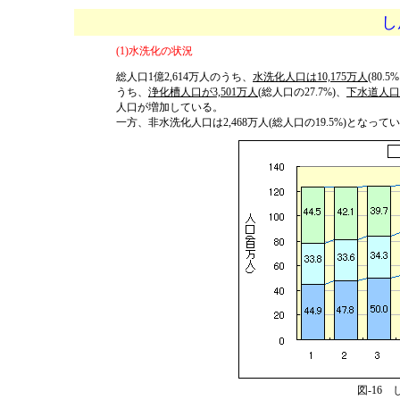
し
(1)水洗化の状況
総人口1億2,614万人のうち、
水洗化人口は10,175万人
(80.
うち、
浄化槽人口が3,501万人
(総人口の27.7%)、
下水道人口が
人口が増加している。
一方、非水洗化人口は2,468万人(総人口の19.5%)となっている
図-16