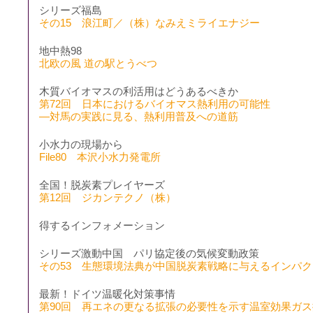
シリーズ福島
その15 浪江町／（株）なみえミライエナジー
地中熱98
北欧の風 道の駅とうべつ
木質バイオマスの利活用はどうあるべきか
第72回 日本におけるバイオマス熱利用の可能性
―対馬の実践に見る、熱利用普及への道筋
小水力の現場から
File80 本沢小水力発電所
全国！脱炭素プレイヤーズ
第12回 ジカンテクノ（株）
得するインフォメーション
シリーズ激動中国 パリ協定後の気候変動政策
その53 生態環境法典が中国脱炭素戦略に与えるインパク
最新！ドイツ温暖化対策事情
第90回 再エネの更なる拡張の必要性を示す温室効果ガス