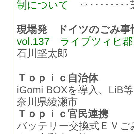
制について
････････
現場発 ドイツのごみ事
vol.137 ライプツィ
石川堅太郎
Ｔｏｐｉｃ自治体
iGomi BOXを導入、L
奈川県綾瀬市
Ｔｏｐｉｃ官民連携
バッテリー交換式ＥＶご