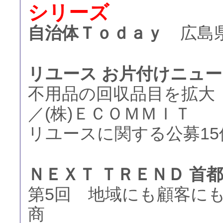
シリーズ
自治体Ｔｏｄａｙ
広島
リユース お片付けニュ
不用品の回収品目を拡
／(株)ＥＣＯＭＭＩＴ
リユースに関する公募1
ＮＥＸＴ ＴＲＥＮＤ 首
第5回 地域にも顧客に
商