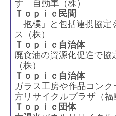
すゞ自動車（株）
Ｔｏｐｉｃ民間
「抱樸」と包括連携協定
ス（株）
Ｔｏｐｉｃ自治体
廃食油の資源化促進で協
（株）
Ｔｏｐｉｃ自治体
ガラス工房や作品コンク
方リサイクルプラザ（福
Ｔｏｐｉｃ団体