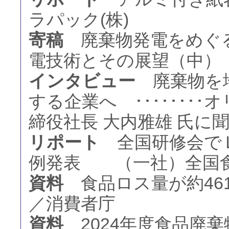
ラパック(株)
寄稿
廃棄物発電をめぐる
電技術とその展望（中） ･
インタビュー
廃棄物を地
する企業へ ･･･････
締役社長 大内雅雄 氏に
リポート
全国研修会でＬ
例発表 （一社）全国
資料
食品ロス量が約46
／消費者庁
資料
2024年度食品廃