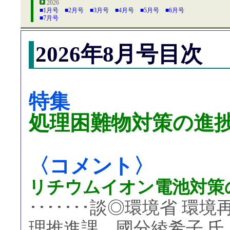
2026
■1月号
■2月号
■3月号
■4月号
■5月号
■6月号
■7月号
2026年8月号目次
特集
処理困難物対策の進
〈コメント〉
リチウムイオン電池対策
･･･････談◎環境省 
理推進課 國分綾希子 氏