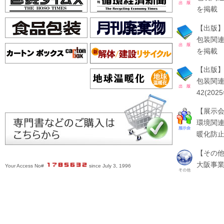
を掲載
【出版
包装関連
を掲載
【出版
包装関
42(20
【展示
環境関連
暖化防
【その
大阪事
Your Access No#
since July 3, 1996