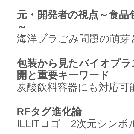
元・開発者の視点～食品
～
海洋プラごみ問題の萌芽と
包装から見たバイオプラ
開と重要キーワード
炭酸飲料容器にも対応可能
RFタグ進化論
ILLITロゴ 2次元シンボ