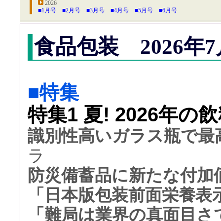
2026
■1月号
■2月号
■3月号
■4月号
■5月号
■6月号
食品包装 2026年7
■特集
特集1 夏! 2026年
識別性高いガラス瓶で最
ラ
防災備蓄品に新たな付加
「日本版包装前面栄養表
「難局は業界の真面目さ