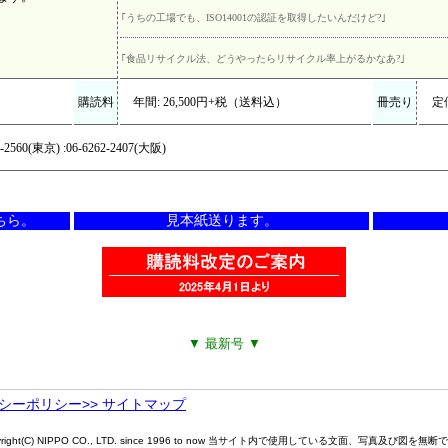
｢うちの工場でも、ISO14001の認証を取得したいんだけど?｣
｢食品リサイクル法、どうやったらリサイクル率上がるかなあ?｣
購読料
年間: 26,500円+税（送料込）
冊売り
定
3-2560(東京) :06-6262-2407(大阪)
ちら。
見本紙送ります。
▼ 最新号 ▼
バシーポリシー
>> サイトマップ
d, Copyright(C) NIPPO CO., LTD. since 1996 to now 当サイト内で使用している文面、写真