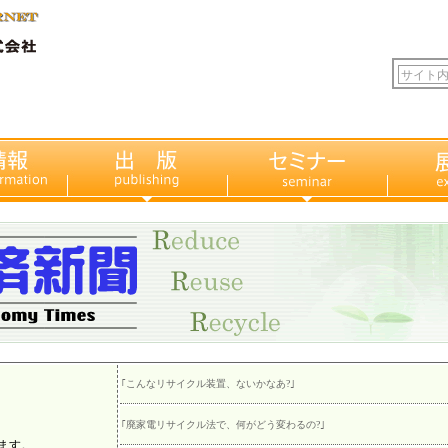
｢こんなリサイクル装置、ないかなあ?｣
｢廃家電リサイクル法で、何がどう変わるの?｣
ます。