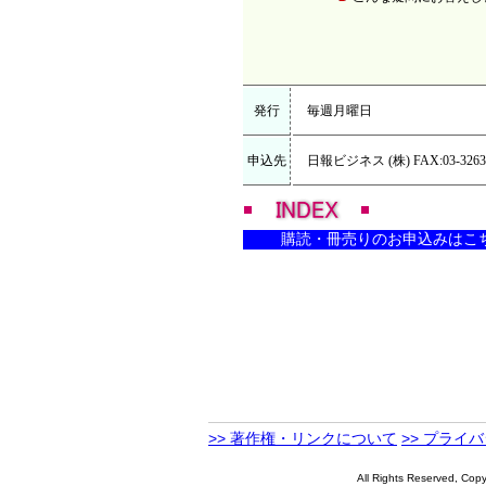
発行
毎週月曜日
申込先
日報ビジネス
(株)
FAX:03-326
購読・冊売りのお申込みはこ
>> 著作権・リンクについて
>> プライ
All Rights Reserve