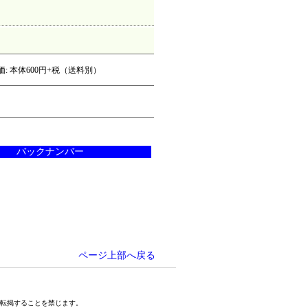
価: 本体600円+税（送料別）
バックナンバー
ページ上部へ戻る
及び図を無断で転掲することを禁じます。