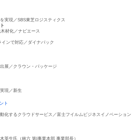
を実現／SBS東芝ロジスティクス
ト
脱木材化／ナビエース
Gラインで対応／ダイナパック
出展／クラウン・パッケージ
実現／新生
ント
動化するクラウドサービス／富士フイルムビジネスイノベーション
木英生氏（林六 第Ⅰ事業本部 事業部長）