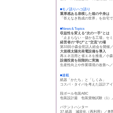
■モノ語りハコ語り
重厚感ある扉模した箱の中身は
「答えなき熟成の世界」を自宅で
■News＆Topics
収益性を変える“次の一手”とは
「止まらない・儲かる工場」セミ
経営者の“学び”と“交流”の場
第33回小森会世話人総会を開催
大規模太陽光発電設備を導入
再エネ活用と省エネを推進／小森
設備投資を段階的に実施
生産性向上や作業環境の改善へ／
■連載
紙器「かたち」と「しくみ」
コスパ・タイパを考えた設計アイ
段ボール包装ABC
包装設計篇 包装貨物試験（1）
パテントハンター
37.紙器 減容化（再利用）／奥