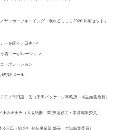
／ヤッホーブルーイング「眠れるししし2026 熟睡セット」
ナーを開催／日本HP
／小森コーポレーション
コーポレーション
浅野段ボール
デア／千田建一氏（千田パッケージ事務所・本誌編集委員）
／小坂正実氏（大阪紙器工業 技術顧問・本誌編集委員）
野公三氏（協進社 包装事業部 部長・本誌編集委員）