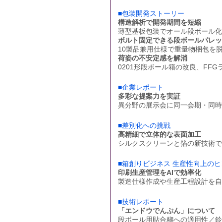
■包装開発ストーリー
構造解析で開発期間を短縮
薄型基板包装でオール段ボール化
ボルト固定できる段ボールパレッ
10製品兼用仕様で重量物梱包を
荷姿の不安定感を解消
0201形段ボール箱の改良、FF
■企業レポート
多彩な提案力を実証
異分野の展示会に同一会期・同時
■差別化への挑戦
高精細で立体的な表面加工
シルクスクリーンと箔の新技術で
■箱創りビジネス 生産性向上のヒ
印刷生産管理をAIで効率化
製造仕様作成や生産工程設計を自
■技術レポート
「エンドウでんぷん」について
段ボール用貼合糊への適用性／鈴