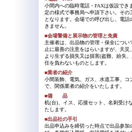
小間内への臨時電話・FAXは仮設でき
定の様式で事務局へ申請下さい。その
となります。会場での呼び出し、電話
きません。
■会場警備と展示物の管理と免責
主催者は、出品物の管理・保全につい
止に最善の注意をはらいますが、天災
より生ずる損失又は損害(盗難、紛失、
任を負わないものとします。
■業者の紹介
小間装飾、電気、ガス、水道工事、コ
で、関係業者の紹介をいたします。
■備 品
机(台)、イス、応接セット、名刺受け
たします。
■出品社の手引
出品申込みを締切った時点で出品参加