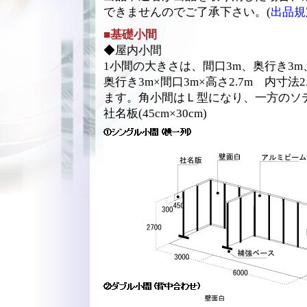
できませんのでご了承下さい。(
出品規
■基礎小間
◆屋内小間
1小間の大きさは、間口3m、奥行き3m、
奥行き3m×間口3m×高さ2.7m 内寸法2
ます。角小間はＬ型になり、一方のソ
社名板(45cm×30cm)