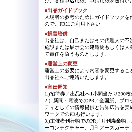
び、各種申込用紙、申請用紙を送付い
■出品ガイドブック
入場者の参考のためにガイドブックを
ので、PRにご利用下さい。
■損害賠償
出品社は、自己またはその代理人の不
施設または展示会の建造物もしくは人
て責任を負うものとします。
■運営上の変更
運営上の必要により内容を変更するこ
出品社へご連絡いたします。
■宣伝周知
1.)招待券／出品社へ1小間当たり20
2.）新聞・電波でのPR／全国紙、ブ
ティとしての情報提供と告知広告を実
ワークでのPRも行います。
3.)主催者刊行物でのPR／月刊廃棄物
ーコンテクチャー、月刊アースガーデ