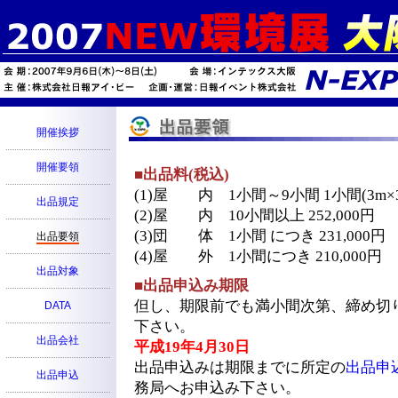
開催挨拶
開催要領
■出品料(税込)
(1)屋 内 1小間～9小間 1小間(3m×3
出品規定
(2)屋 内 10小間以上 252,000円
(3)団 体 1小間 につき 231,000円
出品要領
(4)屋 外 1小間につき 210,000円
出品対象
■出品申込み期限
但し、期限前でも満小間次第、締め切
DATA
下さい。
出品会社
平成19年4月30日
出品申込みは期限までに所定の
出品申
出品申込
務局へお申込み下さい。