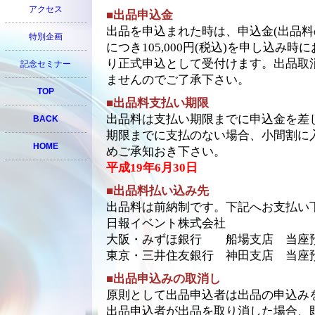
アクセス
■出品申込金
出品を申込まれた時は、申込金(出品料
特別企画
につき105,000円(税込)を申し込み
り正式申込として受付けます。出品取
記念セミナー
ませんのでご了承下さい。
TOP
■出品料支払い期限
出品料は支払い期限までに申込金を差
BACK
期限までに支払のない場合、小間割に
HOME
めご承知おき下さい。
平成19年6月30日
■出品料払い込み先
出品料は前納制です。下記へお支払い
日報イベント株式会社
大阪・みずほ銀行 船場支店 当座預金 
東京・三井住友銀行 神田支店 当座預金 
■出品申込みの取消し
原則として出品申込者は出品の申込み
出品申込者が出品を取り消した場合、