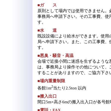
■ガ ス
原則として場内では使用できません。
事務局へ申請下さい。その工事費、使
す。
■水 道
既設設備により給水ができます。使用
局へ申請下さい。また、この工事費、
す。
■悪臭・騒音・高温
会場で近接小間に迷惑を生ずるような
は、事務局より操作その他について、
することがありますので、ご協力下さ
■場内重量制限
2
各館1m
当たり2.5ton 以内
■搬入出口
間口5m×高さ6mの搬入出入口が各号館
■電話・FAX