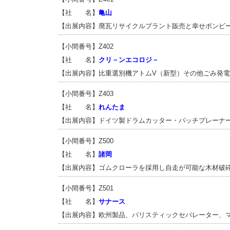
【社 名】
亀山
【出展内容】廃瓦リサイクルプラント販売と幸せボンビ
【小間番号】Z402
【社 名】
クリ－ンエコロジ－
【出展内容】比重選別機アトムV（新型）その他ごみ発
【小間番号】Z403
【社 名】
れんたま
【出展内容】ドイツ製ドラムカッター・パッチプレーナ
【小間番号】Z500
【社 名】
諸岡
【出展内容】ゴムクローラを採用し自走が可能な木材破
【小間番号】Z501
【社 名】
サナース
【出展内容】欧州製品、バリスティックセパレーター、