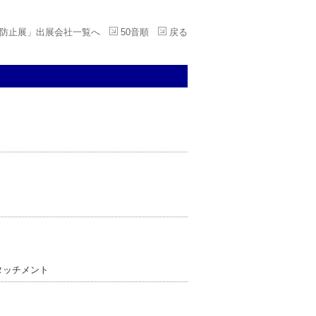
化防止展」出展会社一覧へ
50音順
戻る
タッチメント