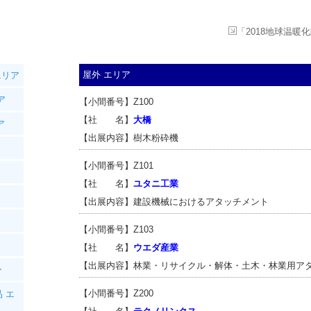
「2018地球温暖
屋外 エリア
エリア
ア
【小間番号】Z100
【社 名】
大橋
ア
【出展内容】樹木粉砕機
【小間番号】Z101
【社 名】
ユタニ工業
【出展内容】建設機械におけるアタッチメント
【小間番号】Z103
【社 名】
ウエダ産業
【出展内容】林業・リサイクル・解体・土木・林業用ア
ー
【小間番号】Z200
 エ