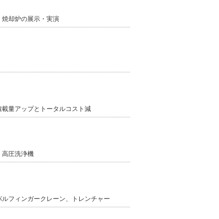
く焼却炉の展示・実演
積載量アップとトータルコスト減
、高圧洗浄機
パルフィンガークレーン、トレンチャー