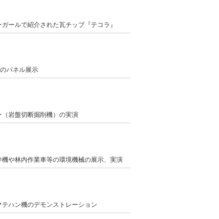
ーガールで紹介された瓦チップ『テコラ』
電のパネル展示
ー（岩盤切断掘削機）の実演
砕機や林内作業車等の環境機械の展示、実演
マテハン機のデモンストレーション