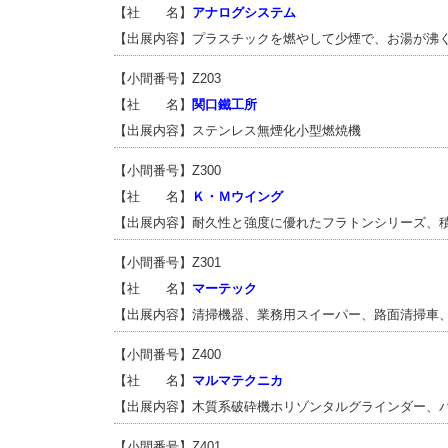
【社 名】
アナログシステム
【出展内容】プラスチックを燃やして少煙で、お湯が沸
【小間番号】Z203
【社 名】
関口鐵工所
【出展内容】ステンレス無煙化小型燃焼機
【小間番号】Z300
【社 名】
Ｋ・Ｍウイング
【出展内容】耐久性と強度に優れたフラトンシリーズ、
【小間番号】Z301
【社 名】
マーテック
【出展内容】清掃機器、業務用スイーパー、路面清掃車
【小間番号】Z400
【社 名】
マルマテクニカ
【出展内容】木質系破砕機ホリゾンタルグラインダー、
【小間番号】Z401