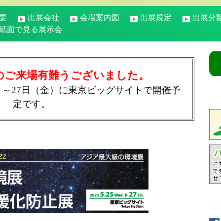
要
出展会社
会場案内図
出展規定
出展分
紙面で見る展示会
のご来場有難うございました。
水）～27日（金）に東京ビッグサイトで開催予
定です。