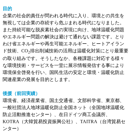
目的
企業の社会的責任が問われる時代に入り、環境との共生を
無視しては企業の存続すら危ぶまれる時代になりました。
また持続可能な脱炭素社会の実現に向け、地球温暖化問題
やエネルギー問題の解決は避けて通れない課題です。とり
わけ省エネルギーや再生可能エネルギー、ヒートアイラン
ド技術、CO
排出削減技術の活用は温暖化対策にとり最重要
2
の取り組みです。そうしたなか、各種課題に対応する様々
な環境技術・サービスを一堂に展示情報発信する事により
環境保全啓発を行い、国民生活の安定と環境・温暖化防止
関連産業の発展を目的とします。
後援（前回実績）
環境省、経済産業省、国土交通省、文部科学省、東京都、
一般社団法人地球温暖化防止全国ネット（全国地球温暖化
防止活動推進センター）、在日ドイツ商工会議所、
KOTRA（大韓貿易投資振興公社）、TAITRA（台湾貿易セ
ンター）