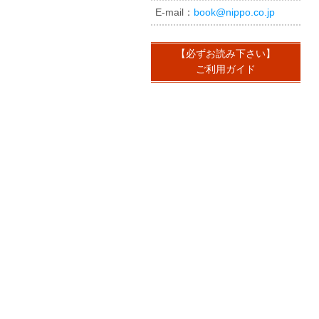
E-mail：
book@nippo.co.jp
【必ずお読み下さい】
ご利用ガイド