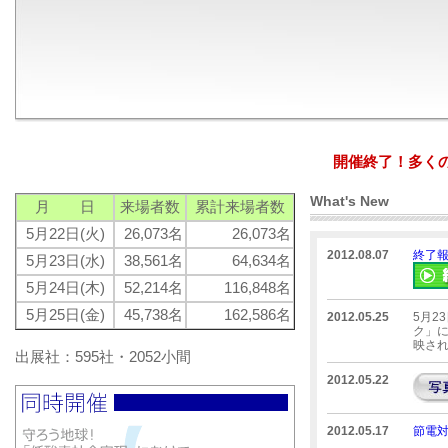
開催終了！多く
What's New
月 日
来場者数
累計来場者数
5月22日(火)
26,073名
26,073名
2012.08.07
終了
5月23日(水)
38,561名
64,634名
5月24日(木)
52,214名
116,848名
5月25日(金)
45,738名
162,586名
2012.05.25
5月2
ク」に
映さ
出展社：595社・2052小間
2012.05.22
2012.05.17
節電